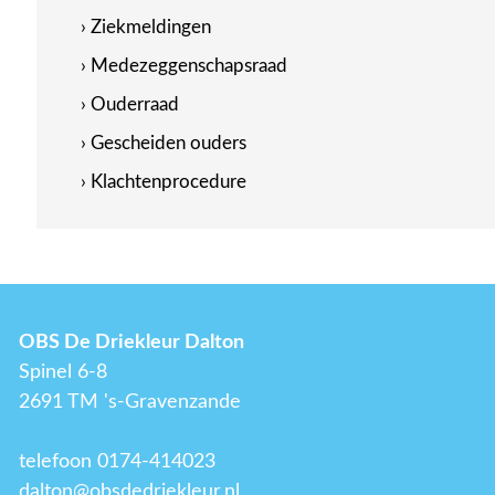
› Ziekmeldingen
› Medezeggenschapsraad
› Ouderraad
› Gescheiden ouders
› Klachtenprocedure
OBS De Driekleur Dalton
Spinel 6-8
2691 TM 's-Gravenzande
telefoon 0174-414023
dalton@obsdedriekleur.nl