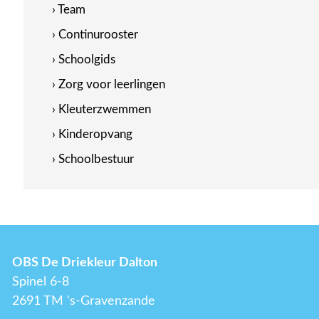
› Team
› Continurooster
› Schoolgids
› Zorg voor leerlingen
› Kleuterzwemmen
› Kinderopvang
› Schoolbestuur
OBS De Driekleur Dalton
Spinel 6-8
2691 TM 's-Gravenzande