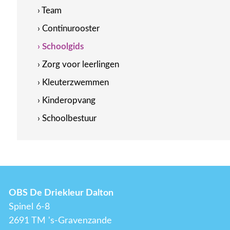
› Team
› Continurooster
› Schoolgids
› Zorg voor leerlingen
› Kleuterzwemmen
› Kinderopvang
› Schoolbestuur
OBS De Driekleur Dalton
Spinel 6-8
2691 TM 's-Gravenzande