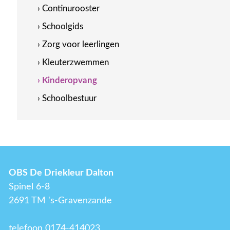
› Continurooster
› Schoolgids
› Zorg voor leerlingen
› Kleuterzwemmen
› Kinderopvang
› Schoolbestuur
OBS De Driekleur Dalton
Spinel 6-8
2691 TM 's-Gravenzande
telefoon 0174-414023