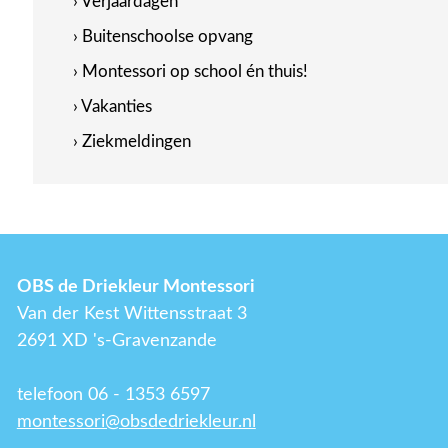
› Verjaardagen
› Buitenschoolse opvang
› Montessori op school én thuis!
› Vakanties
› Ziekmeldingen
OBS de Driekleur Montessori
Van der Kest Wittensstraat 3
2691 XD 's-Gravenzande
telefoon 06 - 1353 6597
montessori@obsdedriekleur.nl