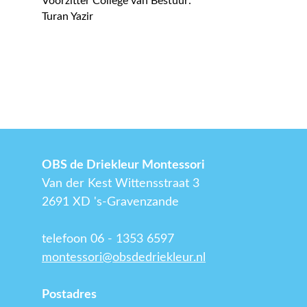
Voorzitter College van Bestuur:
Turan Yazir
OBS de Driekleur Montessori
Van der Kest Wittensstraat 3
2691 XD 's-Gravenzande
telefoon 06 - 1353 6597
montessori@obsdedriekleur.nl
Postadres