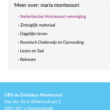
Meer over:
maria montessori
› Nederlandse Montessori vereniging
› Zintuiglijk materiaal
› Dagelijks leven
› Kosmisch Onderwijs en Opvoeding
› Lezen en Taal
› Rekenen
OBS de Driekleur Montessori
Van der Kest Wittensstraat 3
2691 XD 's-Gravenzande