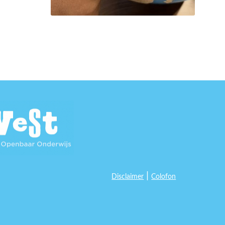
|
Disclaimer
Colofon