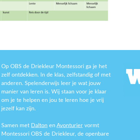
Op OBS de Driekleur Montessori ga je het
zelf ontdekken. In de klas, zelfstandig of met
anderen. Spelenderwijs leer je wat jouw
manier van leren is. Wij staan voor je klaar
om je te helpen en jou te leren hoe je vrij
jezelf kan zijn.
Samen met
Dalton
en
Avonturier
vormt
Montessori OBS de Driekleur, de openbare