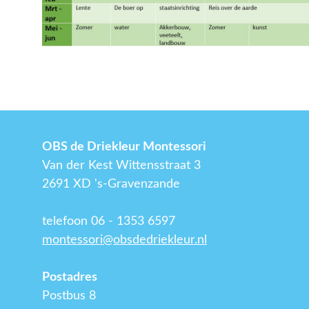
OBS de Driekleur Montessori
Van der Kest Wittensstraat 3
2691 XD 's-Gravenzande
telefoon 06 - 1353 6597
montessori@obsdedriekleur.nl
Postadres
Postbus 8