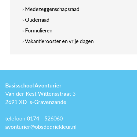
› Medezeggenschapsraad
› Ouderraad
› Formulieren
› Vakantierooster en vrije dagen
Basisschool Avonturier
Van der Kest Wittensstraat 3
2691 XD 's-Gravenzande
telefoon 0174 - 526060
avonturier@obsdedriekleur.nl