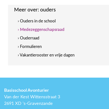
Meer over:
ouders
› Ouders in de school
› Medezeggenschapsraad
› Ouderraad
› Formulieren
› Vakantierooster en vrije dagen
Basisschool Avonturier
Van der Kest Wittensstraat 3
2691 XD 's-Gravenzande