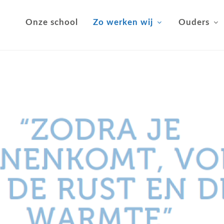
Onze school
Zo werken wij
Ouders